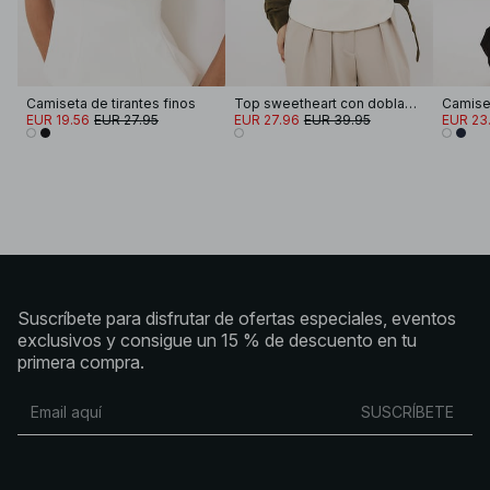
Camiseta de tirantes finos
Top sweetheart con dobladillo
Camiset
EUR 19.56
EUR 27.95
EUR 27.96
EUR 39.95
EUR 23
Suscríbete para disfrutar de ofertas especiales, eventos
exclusivos y consigue un 15 % de descuento en tu
primera compra.
SUSCRÍBETE