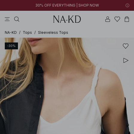
30% OFF EVERYTHING | SHOP NOW
vestidos
pantalones
tops
collar
negras
NA-KD
/
Tops
/
Sleeveless Tops
-30%