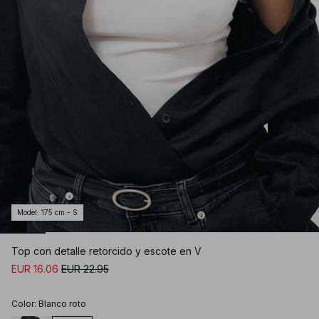
Model
:
175 cm - S
Top con detalle retorcido y escote en V
EUR 16.06
EUR 22.95
Color
:
Blanco roto