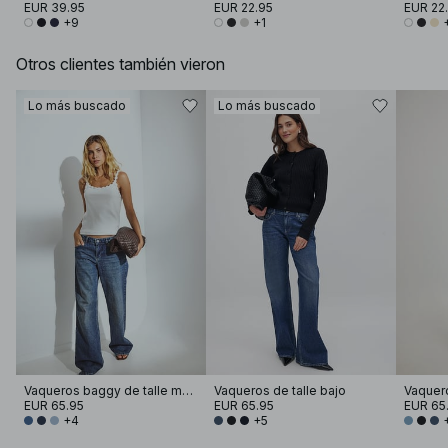
EUR 39.95
EUR 22.95
EUR 22
+9
+1
Otros clientes también vieron
Lo más buscado
Lo más buscado
Vaqueros baggy de talle medio
Vaqueros de talle bajo
Vaquero
EUR 65.95
EUR 65.95
EUR 65
+4
+5