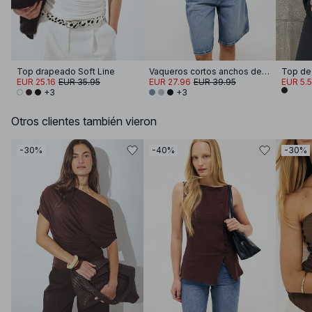
Top drapeado Soft Line
Vaqueros cortos anchos de talle medio
EUR 25.16
EUR 35.95
EUR 27.96
EUR 39.95
EUR 5.
+3
+3
Otros clientes también vieron
-30%
-40%
-30%