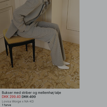
Bukser med striber og mellemhøj talje
DKK 299.40
DKK 499
Lovisa Worge x NA-KD
1 farve