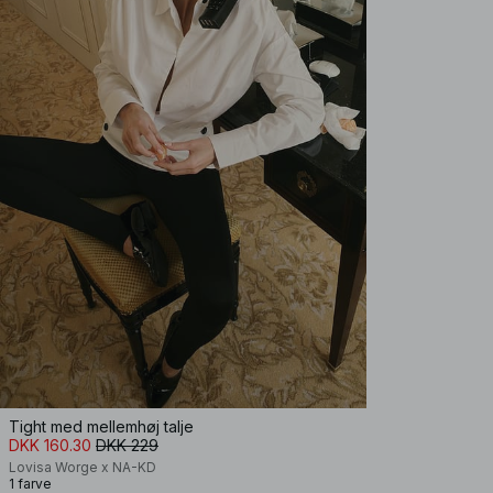
Tight med mellemhøj talje
DKK 160.30
DKK 229
Lovisa Worge x NA-KD
1 farve