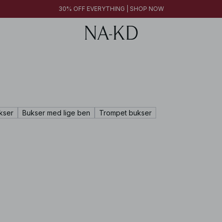
30% OFF EVERYTHING | SHOP NOW
kser
Bukser med lige ben
Trompet bukser