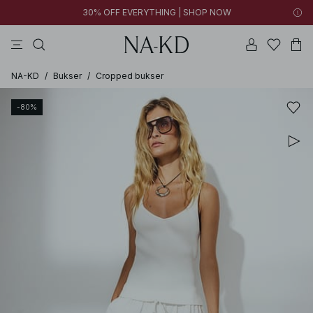
30% OFF EVERYTHING | SHOP NOW
bukser
toppe
kjoler
sorte
brune
NA-KD
/
Bukser
/
Cropped bukser
-80%