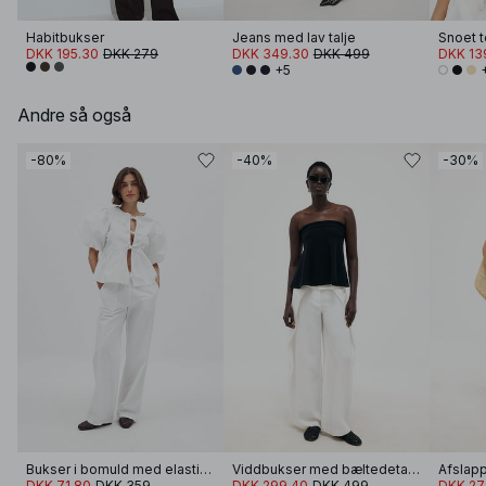
Habitbukser
Jeans med lav talje
Snoet t
DKK 195.30
DKK 279
DKK 349.30
DKK 499
DKK 13
+5
Andre så også
-80%
-40%
-30%
Bukser i bomuld med elastisk linning
Viddbukser med bæltedetalje
DKK 71.80
DKK 359
DKK 299.40
DKK 499
DKK 27