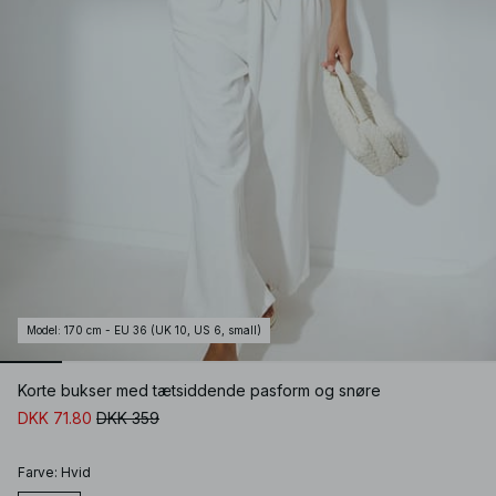
Model
:
170 cm - EU 36 (UK 10, US 6, small)
Korte bukser med tætsiddende pasform og snøre
DKK 71.80
DKK 359
Farve
:
Hvid