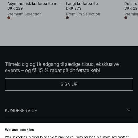
Asymmetrisk læderbælte med firkantet spænde
Langt læderbælte
DKK 229
DKK 279
DKK 22
Premium Selection
Premium Selection
Premiu
Tilmeld dig og få adgang til særlige tilbud, eksklusive
events – og få 15 % rabat på dit første køb!
SIGN UP
KUNDESERVICE
OM NA-KD