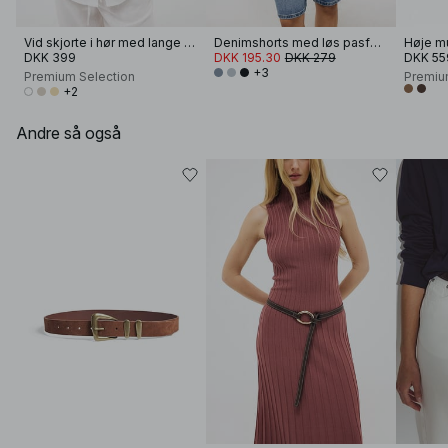
Vid skjorte i hør med lange ærmer
Denimshorts med løs pasform og mellemhøj talje
Høje mu
DKK 399
DKK 195.30
DKK 279
DKK 55
+3
Premium Selection
Premiu
+2
Andre så også