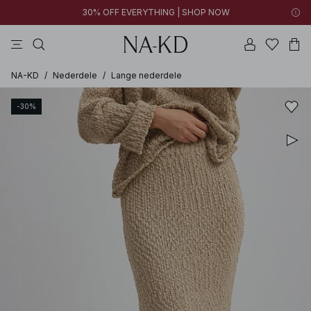
30% OFF EVERYTHING | SHOP NOW
bukser
toppe
brune
sorte
bomuld
NA-KD
/
Nederdele
/
Lange nederdele
-30%