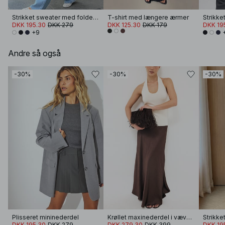
Strikket sweater med foldet ærme
T-shirt med længere ærmer
DKK 195.30
DKK 279
DKK 125.30
DKK 179
DKK 19
+9
Andre så også
-30%
-30%
-30%
Plisseret mininederdel
Krøllet maxinederdel i vævet materiale
Strikke
DKK 195.30
DKK 279
DKK 279.30
DKK 399
DKK 19