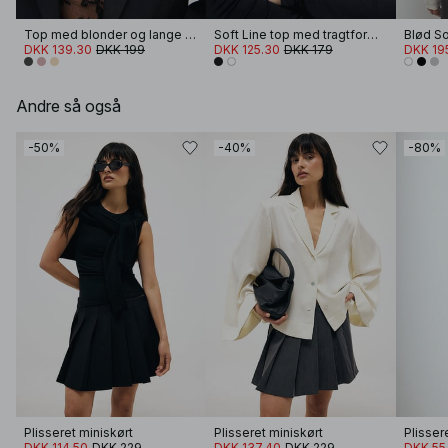
Top med blonder og lange ærmer
Soft Line top med tragtformet hals og lange ærmer
DKK 139.30
DKK 199
DKK 125.30
DKK 179
DKK 19
Andre så også
-50%
-40%
-80%
Plisseret miniskørt
Plisseret miniskørt
Plisser
DKK 114.50
DKK 229
DKK 137.40
DKK 229
DKK 55