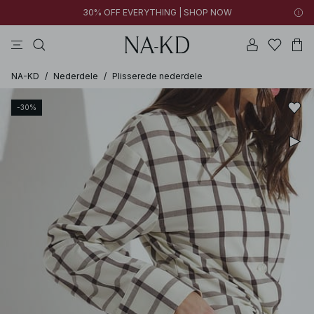
30% OFF EVERYTHING | SHOP NOW
langærmede toppe
toppe
bukser
kjoler
brune
NA-KD
/
Nederdele
/
Plisserede nederdele
-30%