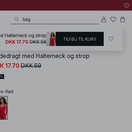
d Halterneck og strop
TILFØJ TIL KURV
KD
/
Badetøj
/
Badedragter
DKK 17.70
DKK 59
dedragt med Halterneck og strop
K 17.70
DKK 59
0%
ve
:
Rød