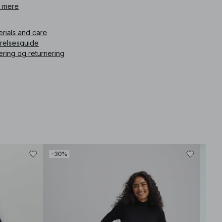
.
 mere
ikelnummer
:
1000-101086-0004
erials and care
rrelsesguide
ering og returnering
-30%
-30