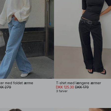
ater med foldet ærme
T-shirt med længere ærmer
KK 279
DKK 125.30
DKK 179
3 farver