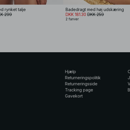
 rynket talje
Badedragt med høj udskæring
K 299
DKK 181.30
DKK 259
2 farver
Hjælp
Returneringspolitik
Returneringsside
V
Tracking page
Gavekort