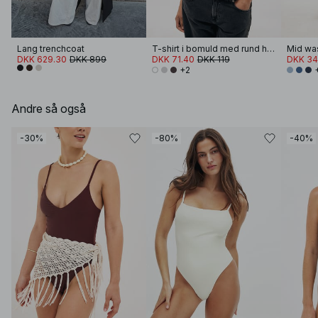
Lang trenchcoat
T-shirt i bomuld med rund hals
Mid wa
DKK 629.30
DKK 899
DKK 71.40
DKK 119
DKK 34
+2
Andre så også
-30%
-80%
-40%