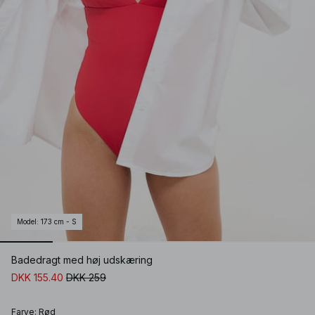
Model
:
173 cm - S
Badedragt med høj udskæring
DKK 155.40
DKK 259
Farve
:
Rød