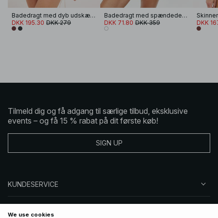
Badedragt med dyb udskæring og åben ryg
Badedragt med spændedetalje
DKK 195.30
DKK 279
DKK 71.80
DKK 359
DKK 16
Tilmeld dig og få adgang til særlige tilbud, eksklusive
events – og få 15 % rabat på dit første køb!
SIGN UP
KUNDESERVICE
OM NA-KD