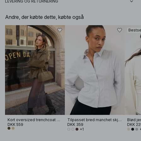
LEVERING OG RETURNERING
Andre, der købte dette, købte også
Bestse
Kort oversized trenchcoat med høj hals
Tilpasset bred manchet skjorte
DKK 559
DKK 359
DKK 22
+1