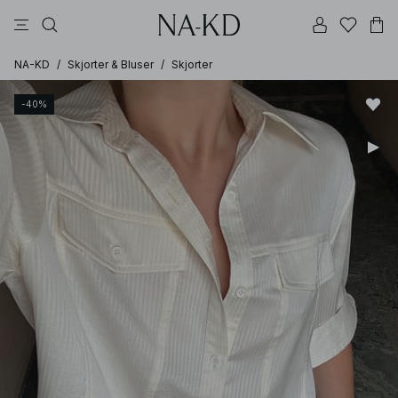
bukser
toppe
kjoler
brune
sorte
NA-KD
/
Skjorter & Bluser
/
Skjorter
-40%