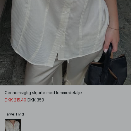
Gennemsigtig skjorte med lommedetalje
DKK 215.40
DKK 359
Farve
:
Hvid