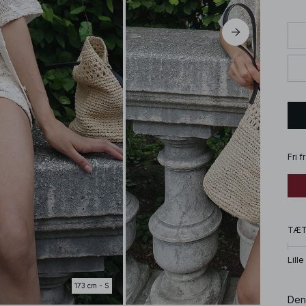
Fri 
TÆ
Lille
173 cm - S
Den