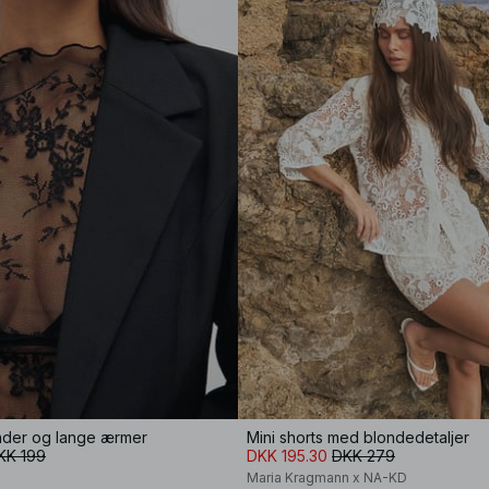
der og lange ærmer
Mini shorts med blondedetaljer
KK 199
DKK 195.30
DKK 279
Maria Kragmann x NA-KD