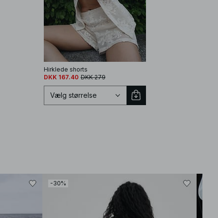
Hirklede shorts
DKK 167.40
DKK 279
Vælg størrelse
Vælg størrelse
-30%
-30
XS
S