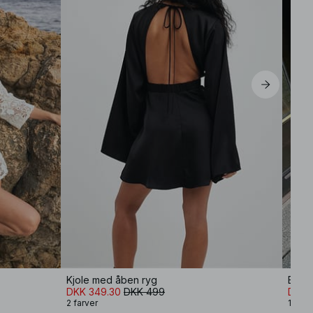
M
L
XL
Kjole med åben ryg
Bukse
DKK 349.30
DKK 499
DKK 
2 farver
1 farv