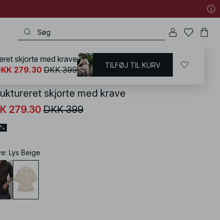
eret skjorte med krave
TILFØJ TIL KURV
KD
/
Sommertøj
/
Sommersæt
KK 279.30
DKK 399
ruktureret skjorte med krave
K 279.30
DKK 399
0%
ve
:
Lys Beige