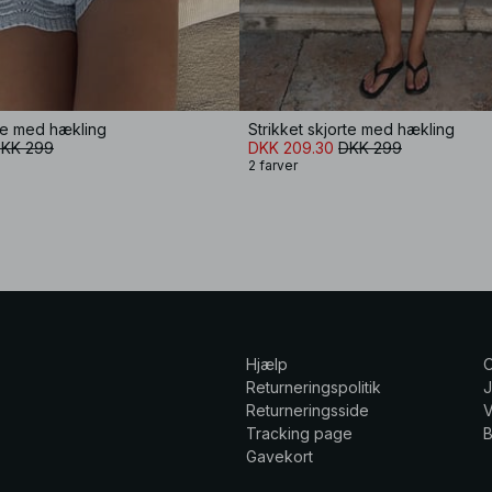
rte med hækling
Strikket skjorte med hækling
KK 299
DKK 209.30
DKK 299
2 farver
Hjælp
Returneringspolitik
Returneringsside
V
Tracking page
Gavekort