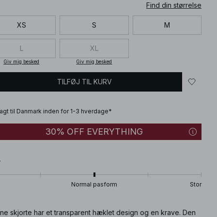
Find din størrelse
XS
S
M
L
XL
Giv mig besked
Giv mig besked
TILFØJ TIL KURV
fragt til Danmark inden for 1-3 hverdage*
30% OFF EVERYTHING
T
Normal pasform
Stor
ne skjorte har et transparent hæklet design og en krave. Den