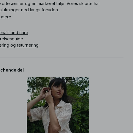
korte ærmer og en markeret talje. Vores skjorte har
plukninger ned langs forsiden.
 mere
ikelnummer
:
1100-013323-0260
erials and care
rrelsesguide
ering og returnering
chende del