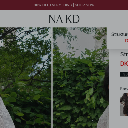
30% OFF EVERYTHING | SHOP NOW
Struktur
NA-
D
St
DK
-3
Far