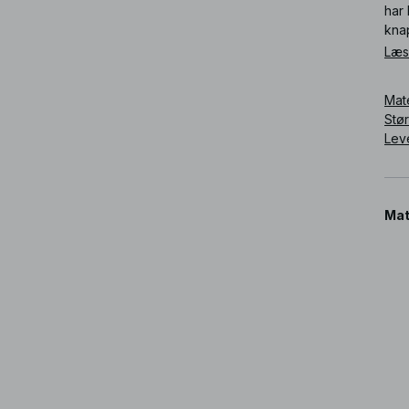
har 
kna
Læs
Art
Mat
Stø
Lev
Mat