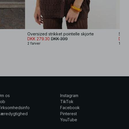
Oversized strikket pointelle skjorte
DKK 279.30
DKK 399
DKK 
2 farver
1 farv
Om os
Instagram
Job
TikTok
irksomhedsinfo
Facebook
Bæredygtighed
Pinterest
YouTube