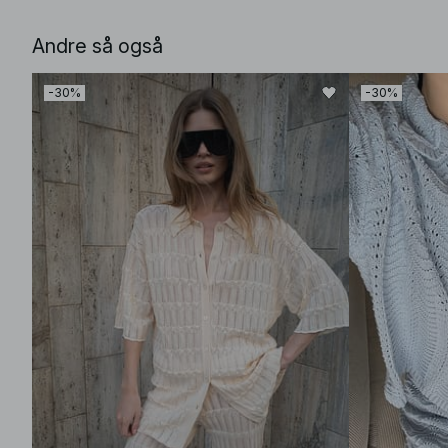
Andre så også
-30%
-30%