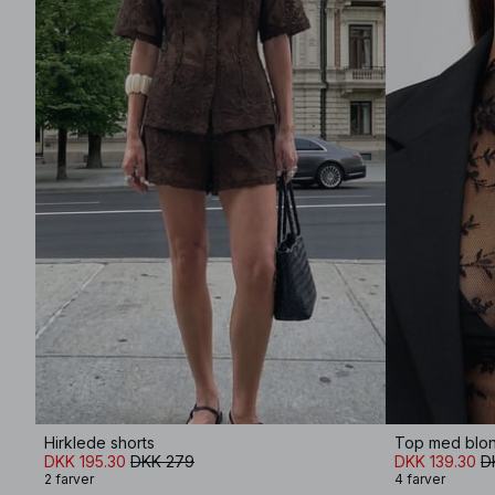
Hirklede shorts
Top med blon
DKK 195.30
DKK 279
DKK 139.30
D
2 farver
4 farver