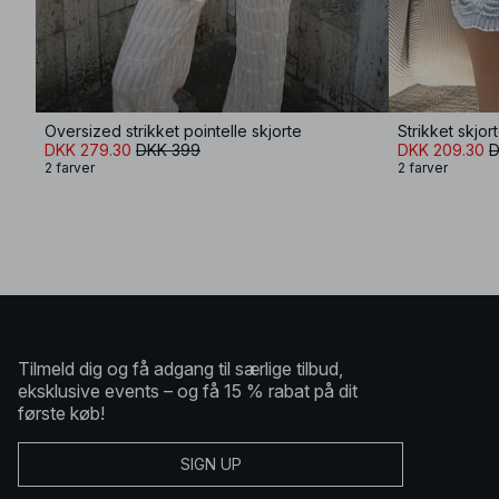
Oversized strikket pointelle skjorte
Strikket skjo
DKK 279.30
DKK 399
DKK 209.30
D
2 farver
2 farver
Tilmeld dig og få adgang til særlige tilbud,
eksklusive events – og få 15 % rabat på dit
første køb!
SIGN UP