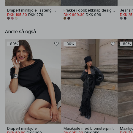
Drapert minikjole i sateng med halterneck
Frakke i dobbeltknap design i uldblanding
Jeans m
DKK 195.30
DKK 279
DKK 699.30
DKK 999
DKK 25
Andre så også
-80%
-30%
-80%
Drapert minikjole
Maxikjole med blomsterprint
Maxikjo
DKK 59.80
DKK 299
DKK 251.30
DKK 359
DKK 71