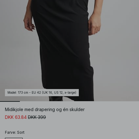
Model
:
173 cm - EU 42 (UK 16, US 12, x-large)
Midikjole med drapering og én skulder
DKK 63.84
DKK 399
Farve
:
Sort