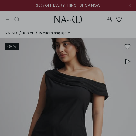
30% OFF EVERYTHING | SHOP NOW
bukser
toppe
kjoler
sorte
brune
NA-KD
/
Kjoler
/
Mellemlang kjole
-84%