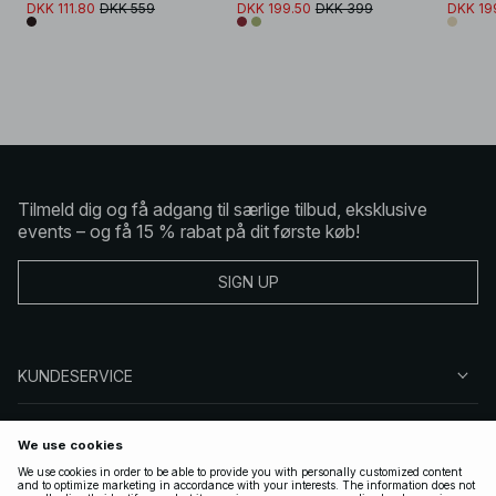
DKK 111.80
DKK 559
DKK 199.50
DKK 399
DKK 19
Tilmeld dig og få adgang til særlige tilbud, eksklusive
events – og få 15 % rabat på dit første køb!
SIGN UP
KUNDESERVICE
OM NA-KD
FØLG OS