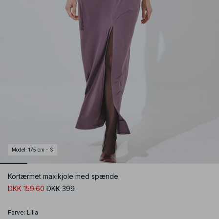
Model
:
175 cm - S
Kortærmet maxikjole med spænde
DKK 159.60
DKK 399
Farve
:
Lilla