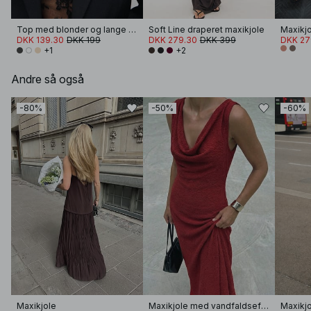
Top med blonder og lange ærmer
Soft Line draperet maxikjole
Maxikjo
DKK 139.30
DKK 199
DKK 279.30
DKK 399
DKK 27
+1
+2
Andre så også
-80%
-50%
-60%
Maxikjole
Maxikjole med vandfaldseffekt foran