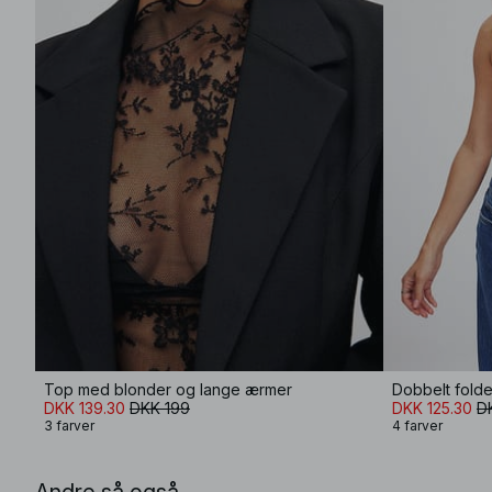
Top med blonder og lange ærmer
Dobbelt foldet
DKK 139.30
DKK 199
DKK 125.30
D
3 farver
4 farver