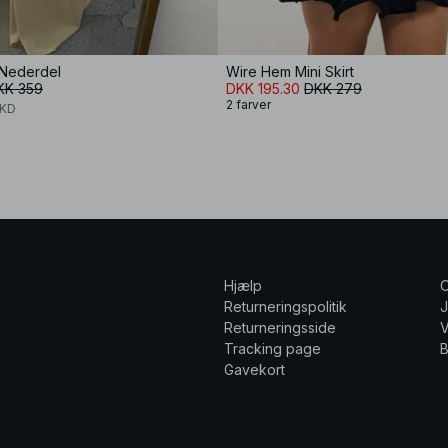
 Nederdel
Wire Hem Mini Skirt
KK 359
DKK 195.30
DKK 279
2 farver
-KD
Hjælp
Returneringspolitik
Returneringsside
V
Tracking page
Gavekort