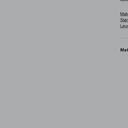
Mat
Stø
Lev
Mat