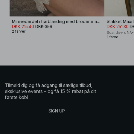
Mininederdel i hørblanding med broderie anglaise-detaljer
Strikket Maxi
DKK 215.40
DKK 359
DKK 251.30
D
2 farver
Scandivv x NA
1 farve
Tilmeld dig og få adgang til særlige tilbud,
eksklusive events – og få 15 % rabat på dit
første køb!
SIGN UP