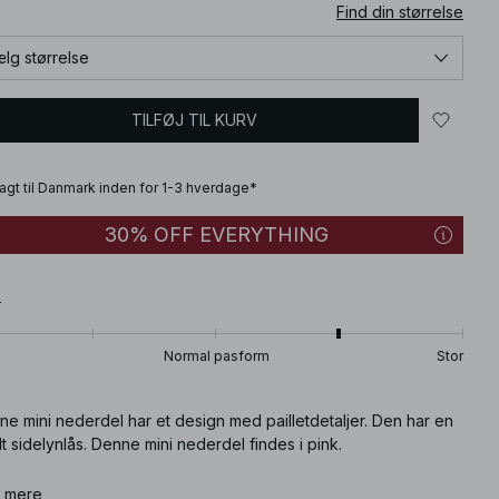
Find din størrelse
lg størrelse
TILFØJ TIL KURV
fragt til Danmark inden for 1-3 hverdage*
30% OFF EVERYTHING
T
Normal pasform
Stor
e mini nederdel har et design med pailletdetaljer. Den har en
lt sidelynlås. Denne mini nederdel findes i pink.
ikelnummer
 mere
:
1100-012742-5013