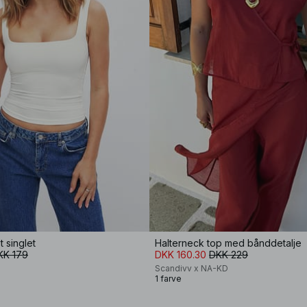
 singlet
Halterneck top med bånddetalje
KK 179
DKK 160.30
DKK 229
Scandivv x NA-KD
1 farve