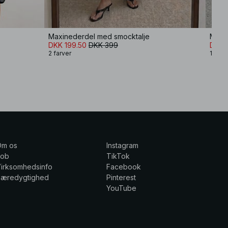
Maxinederdel med smocktalje
Minin
DKK 199.50
DKK 399
DKK 
2 farver
1 farv
Om os
Instagram
Job
TikTok
irksomhedsinfo
Facebook
Bæredygtighed
Pinterest
YouTube