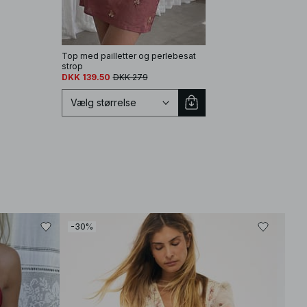
Top med pailletter og perlebesat
strop
DKK 139.50
DKK 279
Vælg størrelse
Vælg størrelse
EU 32
EU 34
-30%
-30
EU 36
EU 38
EU 40