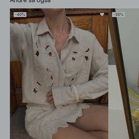
Andre så også
-40%
-30%