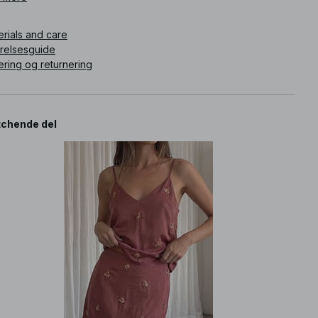
erials and care
rrelsesguide
ering og returnering
chende del