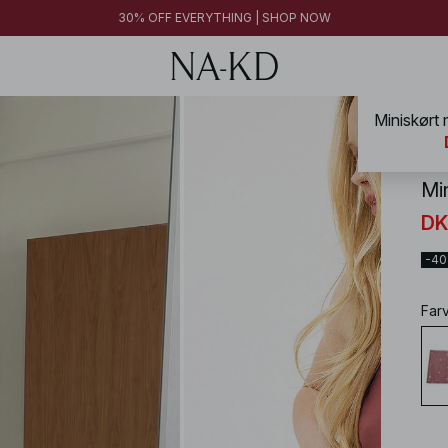
30% OFF EVERYTHING | SHOP NOW
Miniskørt 
NA-
Min
DK
-4
Far