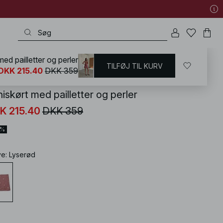
med pailletter og perler
TILFØJ TIL KURV
KD
/
Sommertøj
/
Sommersæt
DKK 215.40
DKK 359
iskørt med pailletter og perler
K 215.40
DKK 359
0%
ve
:
Lyserød