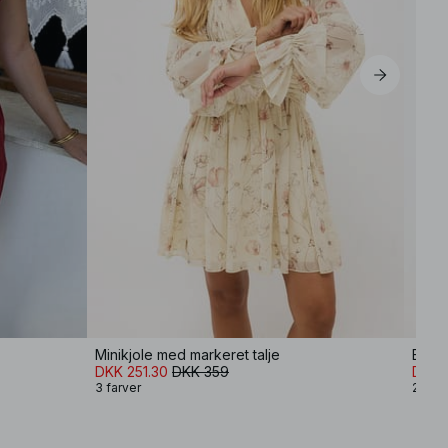
EU 42
EU 44
Minikjole med markeret talje
Bh-si
DKK 251.30
DKK 359
DKK 
3 farver
2 farv