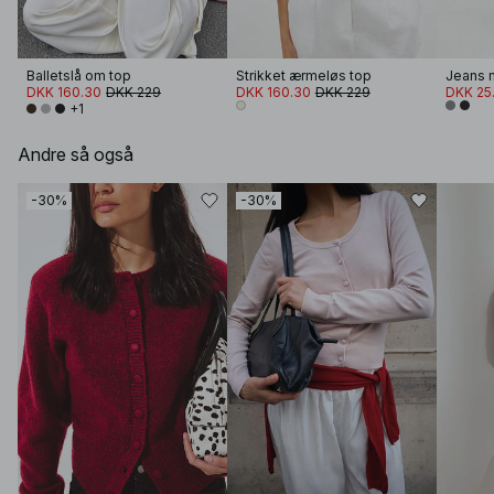
Balletslå om top
Strikket ærmeløs top
Jeans m
DKK 160.30
DKK 229
DKK 160.30
DKK 229
DKK 25
+1
Andre så også
-30%
-30%