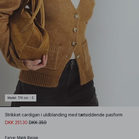
Model
:
174 cm - S
Strikket cardigan i uldblanding med tætsiddende pasform
DKK 251.30
DKK 359
Farve
:
Mørk Beige