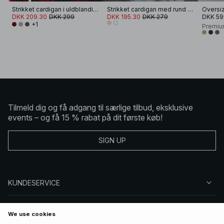
Strikket cardigan i uldblanding
Strikket cardigan med rund halsudskæring
DKK 209.30
DKK 299
DKK 195.30
DKK 279
DKK 59
+1
Premiu
Tilmeld dig og få adgang til særlige tilbud, eksklusive
events – og få 15 % rabat på dit første køb!
SIGN UP
KUNDESERVICE
OM NA-KD