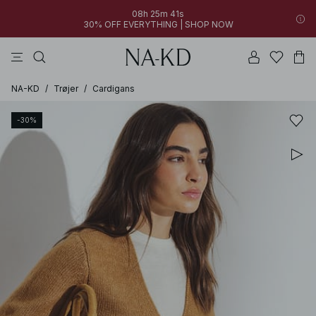
08h 25m 41s
30% OFF EVERYTHING | SHOP NOW
toppe
bukser
kjoler
brune
sorte
NA-KD
/
Trøjer
/
Cardigans
-30%