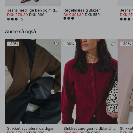
Jeans med lige ben og miditalje
Regelmæssig Blazer
DKK 279.30
DKK 399
DKK 391.30
DKK 559
DKK 27
+5
Andre så også
-30%
-30%
-30%
Strikket sculptural cardigan
Strikket cardigan i uldblanding
DKK 279.30
DKK 399
DKK 209.30
DKK 299
DKK 25