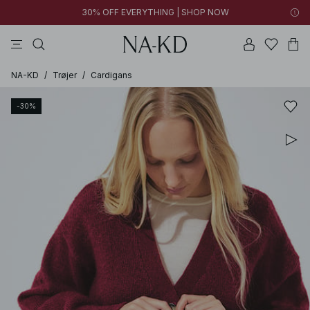
30% OFF EVERYTHING | SHOP NOW
bukser
toppe
kjoler
brune
sorte
NA-KD
/
Trøjer
/
Cardigans
-30%