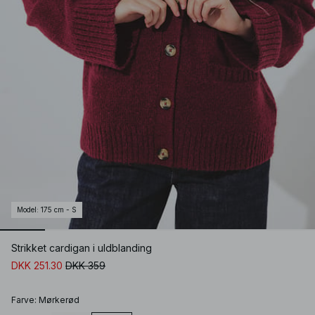
Model
:
175 cm - S
Strikket cardigan i uldblanding
DKK 251.30
DKK 359
Farve
:
Mørkerød