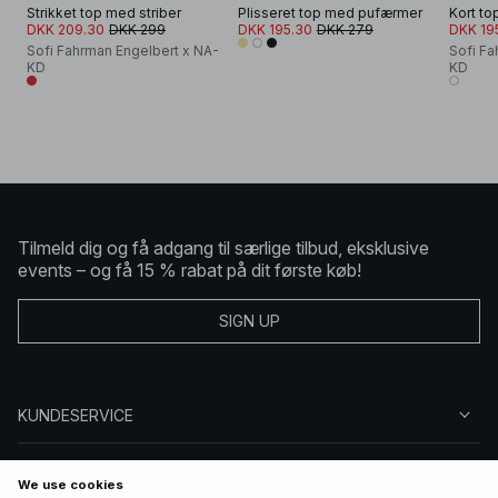
Strikket top med striber
Plisseret top med pufærmer
Kort to
DKK 209.30
DKK 299
DKK 195.30
DKK 279
DKK 19
Sofi Fahrman Engelbert x NA-
Sofi Fa
KD
KD
Tilmeld dig og få adgang til særlige tilbud, eksklusive
events – og få 15 % rabat på dit første køb!
SIGN UP
KUNDESERVICE
OM NA-KD