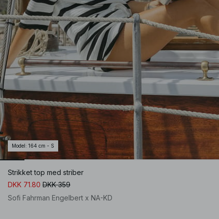
Model
:
164 cm - S
Strikket top med striber
DKK 71.80
DKK 359
Sofi Fahrman Engelbert x NA-KD