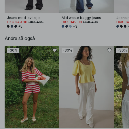
Jeans med lav talje
Mid waste baggy jeans
Jeans m
DKK 349.30
DKK 499
DKK 349.30
DKK 499
DKK 34
+5
+3
Andre så også
-30%
-30%
-30%