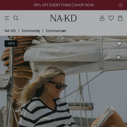
30% OFF EVERYTHING | SHOP NOW
bukser
toppe
kjoler
brune
sorte
NA-KD
/
Sommertøj
/
Sommersæt
-80%