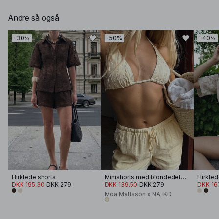
Andre så også
-30%
-50%
-40%
Hirklede shorts
Minishorts med blondedetalje
Hirkled
DKK 195.30
DKK 279
DKK 139.50
DKK 279
DKK 16
Moa Mattsson x NA-KD