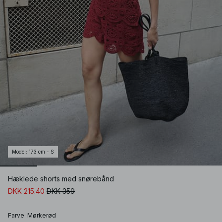
Model
:
173 cm - S
Hæklede shorts med snørebånd
DKK 215.40
DKK 359
Farve
:
Mørkerød