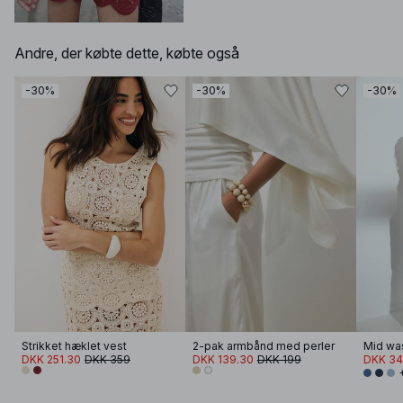
Andre, der købte dette, købte også
-30%
-30%
-30%
Strikket hæklet vest
2-pak armbånd med perler
Mid wa
DKK 251.30
DKK 359
DKK 139.30
DKK 199
DKK 34