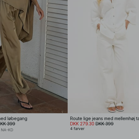
med løbegang
Route lige jeans med mellemhøj ta
KK 399
DKK 279.30
DKK 399
4 farver
x NA-KD