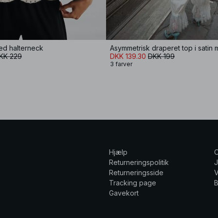
ed halterneck
KK 229
DKK 139.30
DKK 199
3 farver
Hjælp
Returneringspolitik
Returneringsside
V
Tracking page
Gavekort