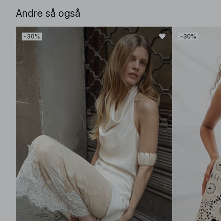
Andre så også
-30%
-30%