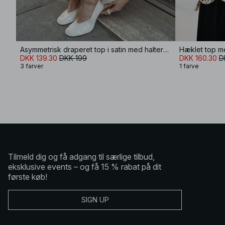
Asymmetrisk draperet top i satin med halterneck
Hæklet top m
DKK 139.30
DKK 199
DKK 160.30
D
3 farver
1 farve
Tilmeld dig og få adgang til særlige tilbud,
eksklusive events – og få 15 % rabat på dit
første køb!
SIGN UP