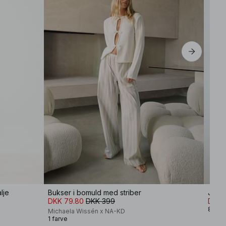
EU 40
EU 42
EU 44
lje
Bukser i bomuld med striber
Jeans
DKK 79.80
DKK 399
DKK 
8 farv
Michaela Wissén x NA-KD
1 farve