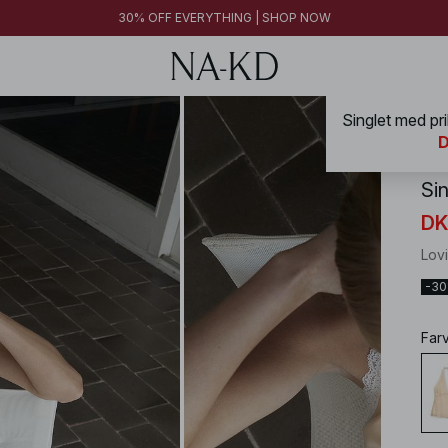
30% OFF EVERYTHING | SHOP NOW
Singlet med pr
NA-
D
Si
DK
Lov
-3
Far