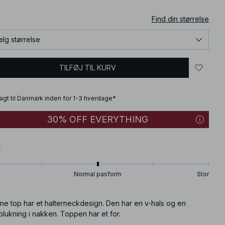
Find din størrelse
lg størrelse
TILFØJ TIL KURV
fragt til Danmark inden for 1-3 hverdage*
30% OFF EVERYTHING
T
Normal pasform
Stor
ne top har et halterneckdesign. Den har en v-hals og en
lukning i nakken. Toppen har et for.