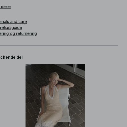
ikelnummer
 mere
:
1849-000092-0140
erials and care
rrelsesguide
ering og returnering
chende del