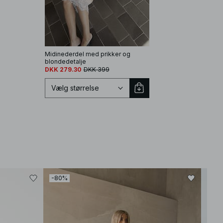
Midinederdel med prikker og
blondedetalje
DKK 279.30
DKK 399
Vælg størrelse
Vælg størrelse
EU 32
EU 34
-80%
-30
EU 36
EU 38