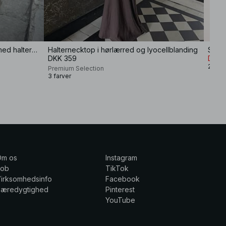
Asymmetrisk draperet top i satin med halterneck
Halternecktop i hørlærred og lyocellblanding
Struk
DKK 359
DKK 
2 farv
Premium Selection
3 farver
Om os
Instagram
Job
TikTok
irksomhedsinfo
Facebook
Bæredygtighed
Pinterest
YouTube