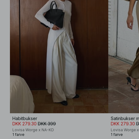
Habitbukser
Satinbukser 
DKK 279.30
DKK 399
DKK 279.30
D
Lovisa Worge x NA-KD
Lovisa Worge 
1 farve
1 farve