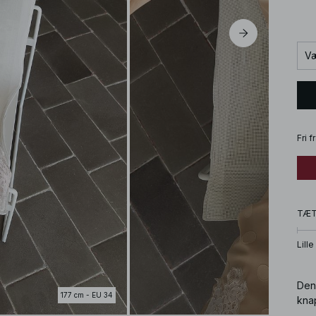
Væ
Fri 
TÆ
Lille
Den
177 cm - EU 34
knap