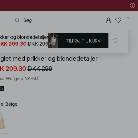
ikker og blondedetaljer
TILFØJ TIL KURV
KD
/
T-shirts og Toppe
/
Halterneck top
KK 209.30
DKK 299
nglet med prikker og blondedetaljer
K 209.30
DKK 299
isa Worge x NA-KD
0%
ve
:
Beige