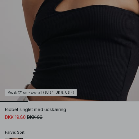
Model
:
171 cm - x-small (EU 34, UK 8, US 4)
Ribbet singlet med udskæring
DKK 19.80
DKK 99
Farve
:
Sort