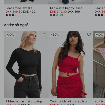
Jeans med lav talje
Mid waste baggy jeans
Jeans m
DKK 349.30
DKK 499
DKK 349.30
DKK 499
DKK 34
+5
+3
Andre så også
-30%
-60%
-40%
Ribbet langærmet croptop
Top i hørblanding med broderie anglaise-detalje
Kort bl
DKK 111.30
DKK 159
DKK 111.60
DKK 279
DKK 21