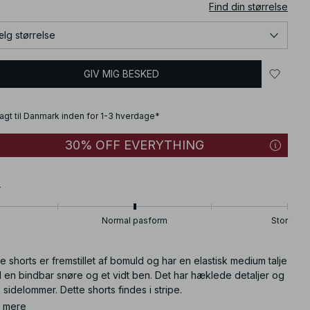
Find din størrelse
lg størrelse
GIV MIG BESKED
fragt til Danmark inden for 1-3 hverdage*
30% OFF EVERYTHING
T
Normal pasform
Stor
e shorts er fremstillet af bomuld og har en elastisk medium talje
 en bindbar snøre og et vidt ben. Det har hæklede detaljer og
 sidelommer. Dette shorts findes i stripe.
 mere