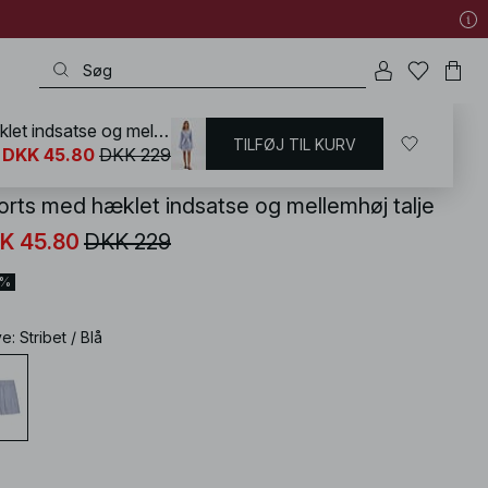
Shorts med hæklet indsatse og mellemhøj talje
TILFØJ TIL KURV
KD
/
Shorts
DKK 45.80
DKK 229
orts med hæklet indsatse og mellemhøj talje
K 45.80
DKK 229
0%
ve
:
Stribet / Blå