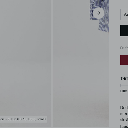
Væ
Fri 
TÆ
Lille
Dett
med
skrå
 cm - EU 36 (UK 10, US 6, small)
Læs