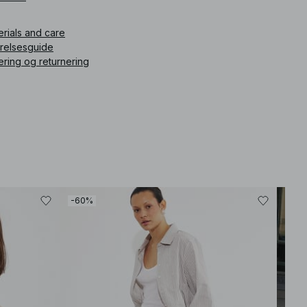
ikelnummer
:
1100-011312-0055
erials and care
rrelsesguide
ering og returnering
-60%