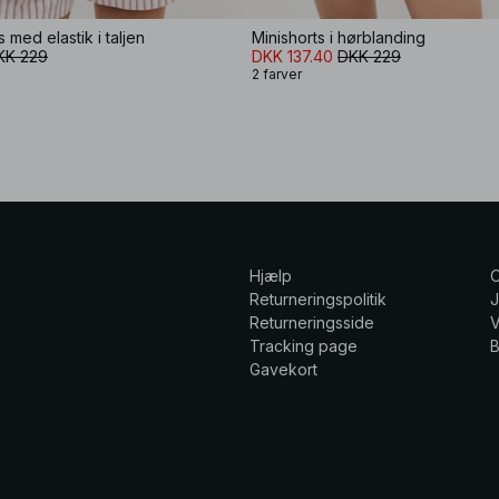
med elastik i taljen
Minishorts i hørblanding
KK 229
DKK 137.40
DKK 229
2 farver
Hjælp
Returneringspolitik
Returneringsside
V
Tracking page
Gavekort