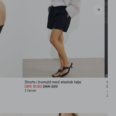
Shorts i bomuld med elastisk talje
One S
DKK 91.60
DKK 229
DKK 
2 farver
Charlo
2 farv