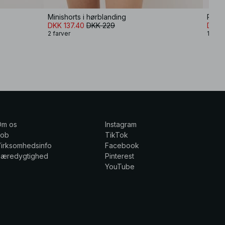
Minishorts i hørblanding
Rutet
DKK 137.40
DKK 229
DKK 
2 farver
1 farv
Om os
Instagram
Job
TikTok
irksomhedsinfo
Facebook
Bæredygtighed
Pinterest
YouTube