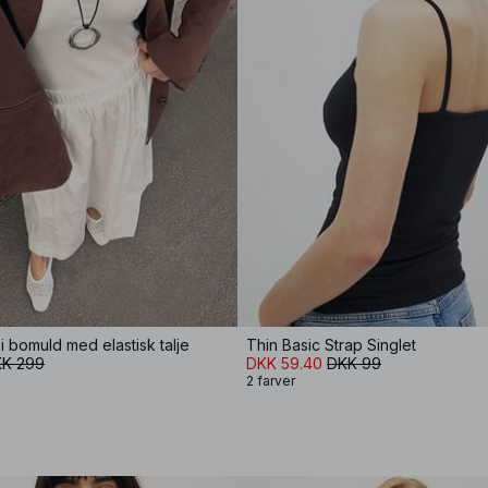
i bomuld med elastisk talje
Thin Basic Strap Singlet
K 299
DKK 59.40
DKK 99
2 farver