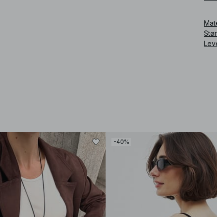
Art
Mat
Stø
Lev
-40%