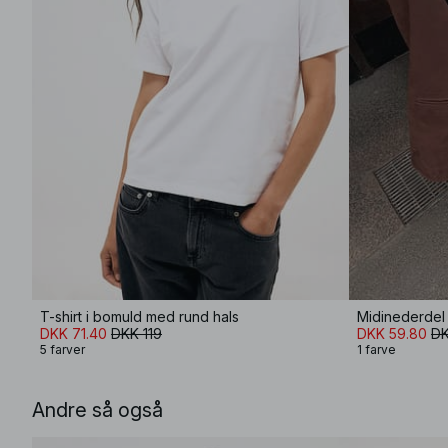
T-shirt i bomuld med rund hals
Midinederdel 
DKK 71.40
DKK 119
DKK 59.80
DK
5 farver
1 farve
Andre så også