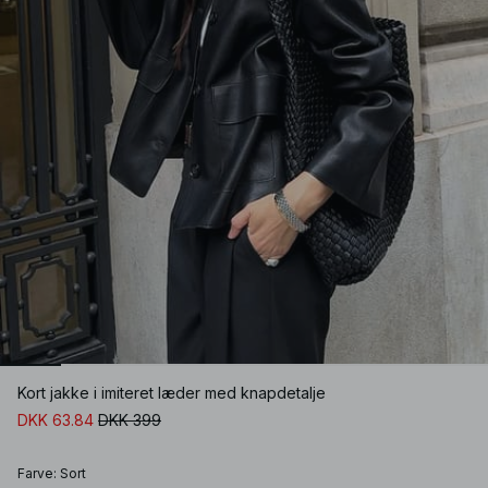
Kort jakke i imiteret læder med knapdetalje
DKK 63.84
DKK 399
Farve
:
Sort