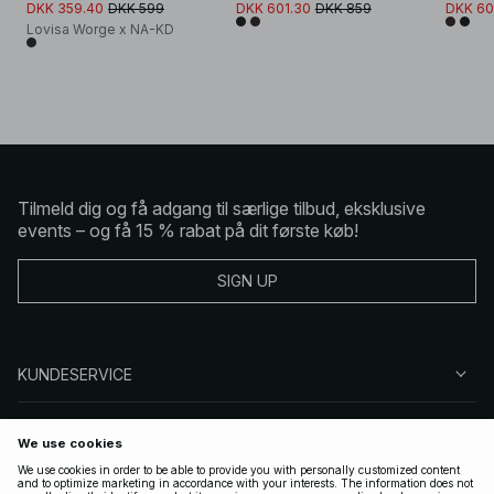
DKK 359.40
DKK 599
DKK 601.30
DKK 859
DKK 60
Lovisa Worge x NA-KD
Tilmeld dig og få adgang til særlige tilbud, eksklusive
events – og få 15 % rabat på dit første køb!
SIGN UP
KUNDESERVICE
OM NA-KD
FØLG OS