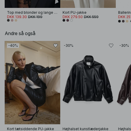
Top med blonder og lange ærmer
Kort PU-jakke
DKK 139.30
DKK 199
DKK 279.50
DKK 559
DKK 25
Andre så også
-40%
-30%
-30%
Kort tætsiddende PU-jakke
Højhalset kunstlæderjakke
Højhals