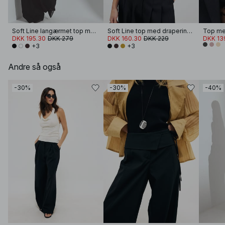
Soft Line langærmet top med drapering
Soft Line top med draperinger
DKK 195.30
DKK 279
DKK 160.30
DKK 229
DKK 13
+3
+3
Andre så også
-30%
-30%
-40%