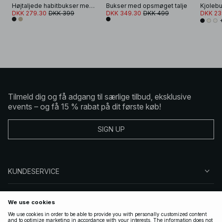
Højtaljede habitbukser med brede ben
Bukser med opsmøget talje
DKK 279.30
DKK 399
DKK 349.30
DKK 499
DKK 23
Tilmeld dig og få adgang til særlige tilbud, eksklusive
events – og få 15 % rabat på dit første køb!
SIGN UP
KUNDESERVICE
OM NA-KD
FØLG OS