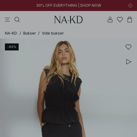
30% OFF EVERYTHING | SHOP NOW
bukser
toppe
kjoler
brune
sorte
NA-KD
/
Bukser
/
Vide bukser
-84%