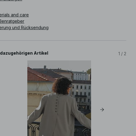
ghose ist in grau erhältlich.
erials and care
ikelnummer
:
1100-010971-9031
ßenratgeber
ferung und Rücksendung
 dazugehörigen Artikel
1
/
2