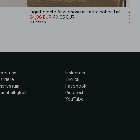
Figurbetonte Anzughose mit mittelhoher Taille
34,96 EUR
49,95 EUR
35,9
3 Farben
2 Far
ber uns
Instagram
arriere
TikTok
Impressum
Facebook
achhaltigkeit
Pinterest
YouTube