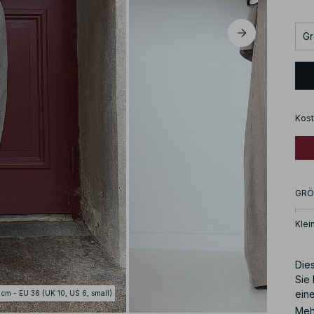
Gr
Kost
GRÖ
Klei
Dies
Sie
ein
 cm - EU 36 (UK 10, US 6, small)
Kno
Meh