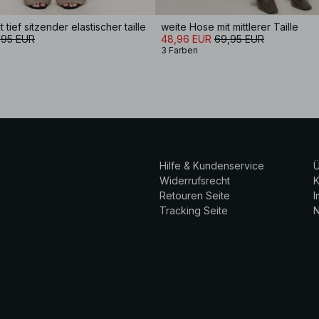
tief sitzender elastischer taille
weite Hose mit mittlerer Taille
,95 EUR
48,96 EUR
69,95 EUR
3 Farben
Hilfe & Kundenservice
Ü
Widerrufsrecht
K
Retouren Seite
Tracking Seite
N