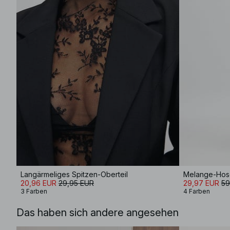
Langärmeliges Spitzen-Oberteil
Melange-Hose 
20,96 EUR
29,95 EUR
29,97 EUR
59
3 Farben
4 Farben
Das haben sich andere angesehen