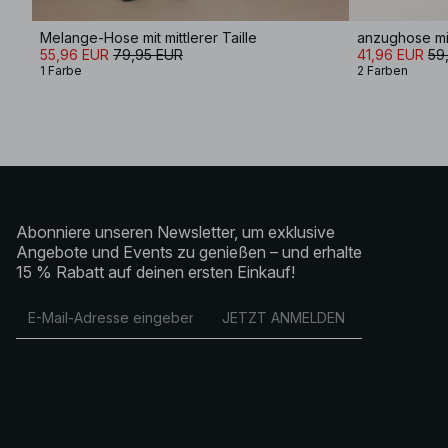
Melange-Hose mit mittlerer Taille
anzughose mit 
55,96 EUR
79,95 EUR
41,96 EUR
59
1 Farbe
2 Farben
Abonniere unseren Newsletter, um exklusive
Angebote und Events zu genießen – und erhalte
15 % Rabatt auf deinen ersten Einkauf!
JETZT ANMELDEN