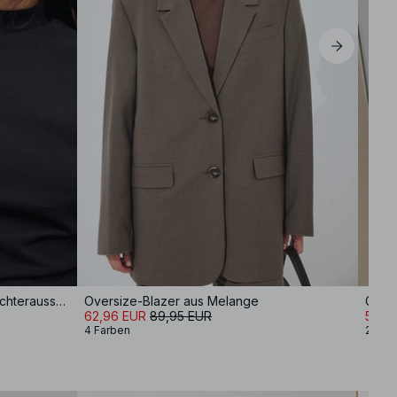
EU 44
Tailliertes Baumwoll-T-Shirt mit Trichterausschnitt
Oversize-Blazer aus Melange
Gera
62,96 EUR
89,95 EUR
55,9
4 Farben
2 Far