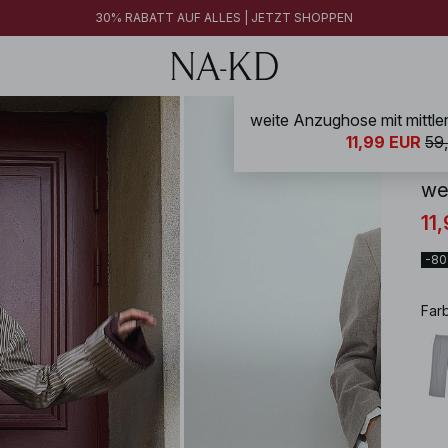
30% RABATT AUF ALLES | JETZT SHOPPEN
weite Anzughose mit mittlere
NA-
11,99 EUR
59
wei
11
-8
Far