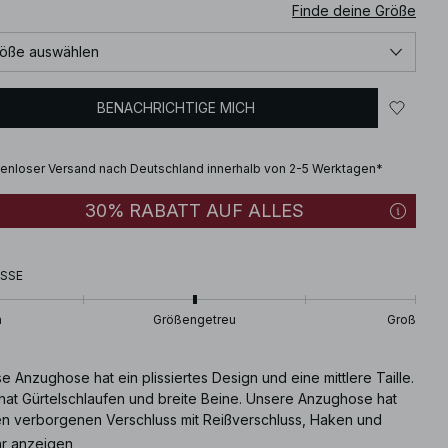
Finde deine Größe
öße auswählen
BENACHRICHTIGE MICH
enloser Versand nach Deutschland innerhalb von 2-5 Werktagen*
30% RABATT AUF ALLES
SSE
n
Größengetreu
Groß
e Anzughose hat ein plissiertes Design und eine mittlere Taille.
 hat Gürtelschlaufen und breite Beine. Unsere Anzughose hat
en verborgenen Verschluss mit Reißverschluss, Haken und
pf, Seitentaschen und hintere Scheintaschen. Diese
r anzeigen