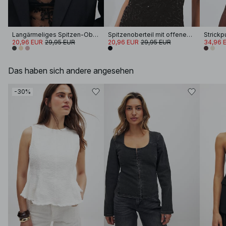
Langärmeliges Spitzen-Oberteil
Spitzenoberteil mit offenem Rücken
20,96 EUR
29,95 EUR
20,96 EUR
29,95 EUR
34,96 
Das haben sich andere angesehen
-30%