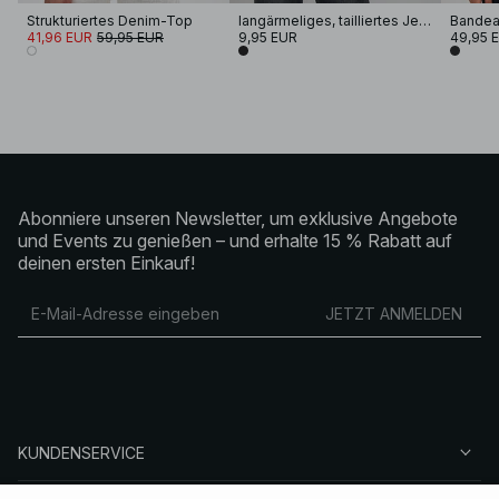
Strukturiertes Denim-Top
langärmeliges, tailliertes Jeans-Oberteil
41,96 EUR
59,95 EUR
9,95 EUR
49,95 
Abonniere unseren Newsletter, um exklusive Angebote
und Events zu genießen – und erhalte 15 % Rabatt auf
deinen ersten Einkauf!
JETZT ANMELDEN
KUNDENSERVICE