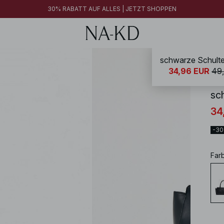
30% RABATT AUF ALLES | JETZT SHOPPEN
schwarze Schulte
NA-
34,96 EUR
49
sc
34
-3
Far