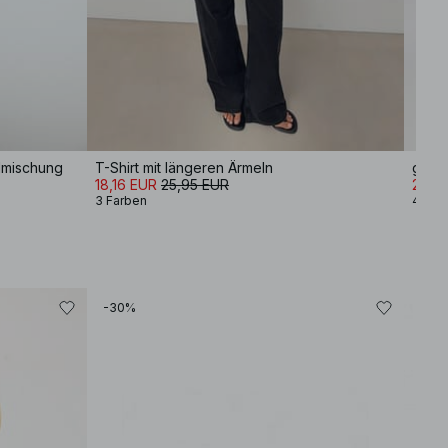
lmischung
T-Shirt mit längeren Ärmeln
gerad
18,16 EUR
25,95 EUR
29,9
3 Farben
4 Far
-30%
-30