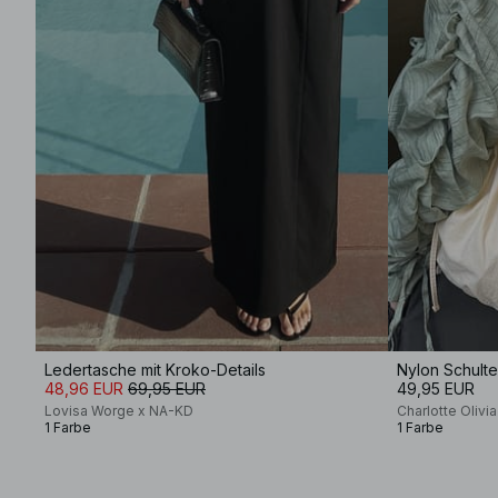
Ledertasche mit Kroko-Details
Nylon Schulte
48,96 EUR
69,95 EUR
49,95 EUR
Lovisa Worge x NA-KD
Charlotte Olivi
1 Farbe
1 Farbe