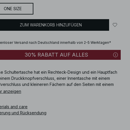
ONE SIZE
ZUM WARENKORB HINZUFÜGEN
enloser Versand nach Deutschland innerhalb von 2-5 Werktagen*
30% RABATT AUF ALLES
se Schultertasche hat ein Rechteck-Design und ein Hauptfach
 einem Druckknopfverschluss, einer Innentasche mit einem
ßverschluss und kleineren Fächern auf den Seiten mit einem
etverschluss. Sie hat zwei feste Griffe. Maße: Höhe: 17 cm /
r anzeigen
 in. Breite: 10.5 cm / 4.13 in. Länge: 34 cm / 13.38 in.
erials and care
ikelnummer
:
1100-013154-0002
ferung und Rücksendung