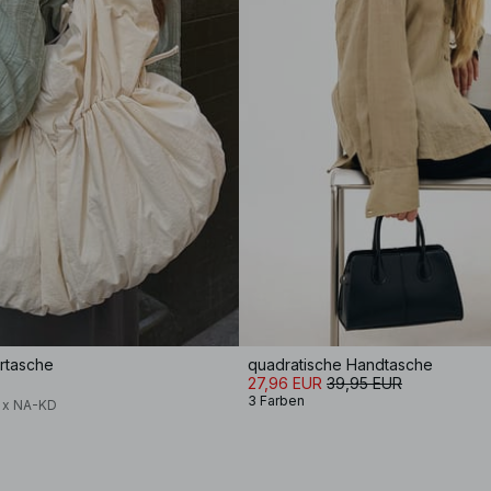
rtasche
quadratische Handtasche
27,96 EUR
39,95 EUR
3 Farben
a x NA-KD