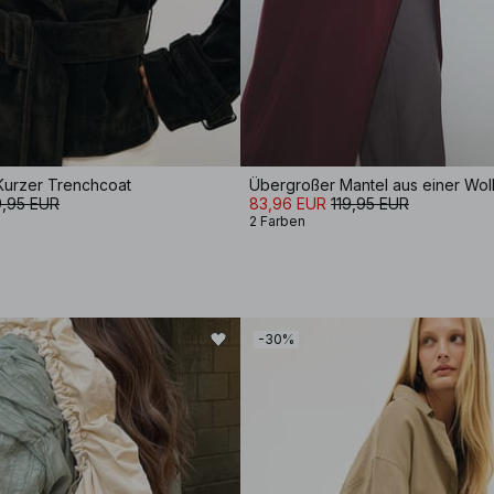
urzer Trenchcoat
Übergroßer Mantel aus einer Wol
9,95 EUR
83,96 EUR
119,95 EUR
2 Farben
-30%