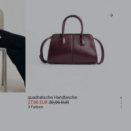
quadratische Handtasche
quad
27,96 EUR
39,95 EUR
27,9
3 Farben
3 Far