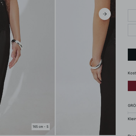
Kost
GRÖ
Klei
165 cm - S