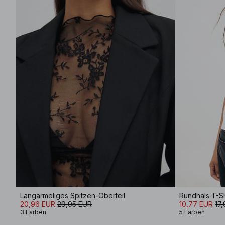
Langärmeliges Spitzen-Oberteil
Rundhals T-Sh
20,96 EUR
29,95 EUR
10,77 EUR
17
3 Farben
5 Farben