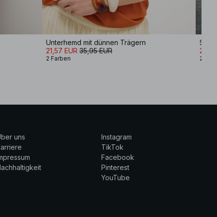
Unterhemd mit dünnen Trägern
Slit 
21,57 EUR
35,95 EUR
27,9
2 Farben
2 Far
ber uns
Instagram
arriere
TikTok
Impressum
Facebook
achhaltigkeit
Pinterest
YouTube