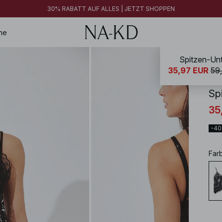
FINAL SALE | JETZT SHOPPEN
30% RABATT AUF ALLES | JETZT SHOPPEN
FINAL SALE | JETZT SHOPPEN
ne
Spitzen-Un
NA-
35,97 EUR
59
Sp
35
-4
Far