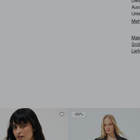
Die
Auss
Unte
Meh
Art
Mat
Grö
Lie
-30%