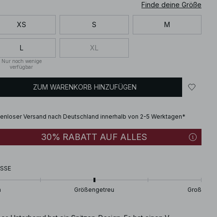
Finde deine Größe
XS
S
M
L
XL
Nur noch wenige
verfügbar
ZUM WARENKORB HINZUFÜGEN
enloser Versand nach Deutschland innerhalb von 2-5 Werktagen*
30% RABATT AUF ALLES
SSE
n
Größengetreu
Groß