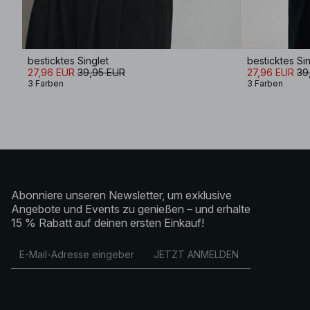
besticktes Singlet
besticktes Sin
27,96 EUR
39,95 EUR
27,96 EUR
39
3 Farben
3 Farben
Abonniere unseren Newsletter, um exklusive
Angebote und Events zu genießen – und erhalte
15 % Rabatt auf deinen ersten Einkauf!
JETZT ANMELDEN