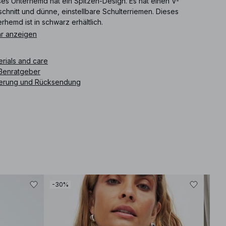
ses Unterhemd hat ein Spitzen-Design. Es hat einen V-
chnitt und dünne, einstellbare Schulterriemen. Dieses
rhemd ist in schwarz erhältlich.
r anzeigen
ikelnummer
:
1100-012930-0002
erials and care
ßenratgeber
ferung und Rücksendung
-30%
-30