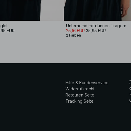
glet
Unterhemd mit dünnen Trägern
,95 EUR
25,16 EUR
35,95 EUR
2 Farben
Hilfe & Kundenservice
Ü
Widerrufsrecht
K
Retouren Seite
Tracking Seite
N