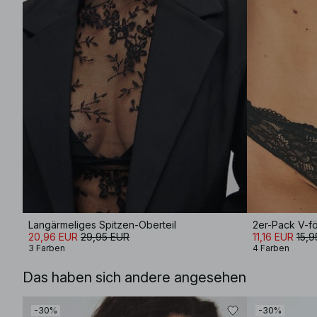
Langärmeliges Spitzen-Oberteil
2er-Pack V-fö
20,96 EUR
29,95 EUR
11,16 EUR
15,9
3 Farben
4 Farben
Das haben sich andere angesehen
-30%
-30%