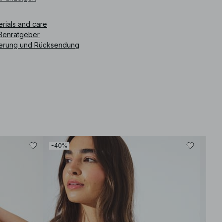
rot erhältlich.
erials and care
ikelnummer
:
1100-011803-0230
ßenratgeber
ferung und Rücksendung
-40%
-30