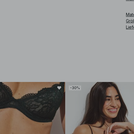
wein
Mat
Art
Grö
Lie
-30%