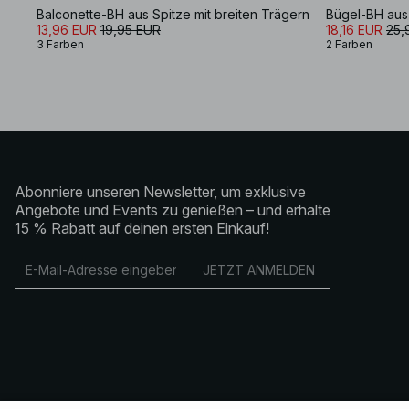
Balconette-BH aus Spitze mit breiten Trägern
Bügel-BH aus
13,96 EUR
19,95 EUR
18,16 EUR
25,
3 Farben
2 Farben
Abonniere unseren Newsletter, um exklusive
Angebote und Events zu genießen – und erhalte
15 % Rabatt auf deinen ersten Einkauf!
JETZT ANMELDEN