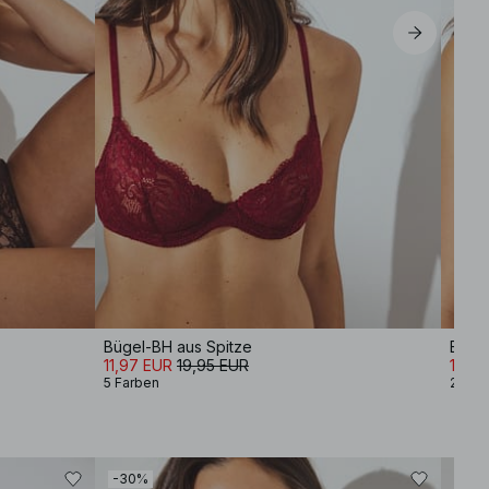
Bügel-BH aus Spitze
Balc
11,97 EUR
19,95 EUR
16,0
5 Farben
2 Far
-30%
-50