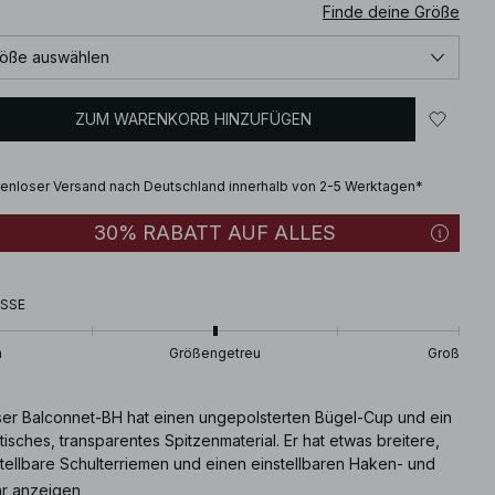
Finde deine Größe
öße auswählen
ZUM WARENKORB HINZUFÜGEN
enloser Versand nach Deutschland innerhalb von 2-5 Werktagen*
30% RABATT AUF ALLES
SSE
n
Größengetreu
Groß
ser Balconnet-BH hat einen ungepolsterten Bügel-Cup und ein
tisches, transparentes Spitzenmaterial. Er hat etwas breitere,
stellbare Schulterriemen und einen einstellbaren Haken- und
verschluss auf der Rückseite. Dieser Balconnet-BH ist in
r anzeigen