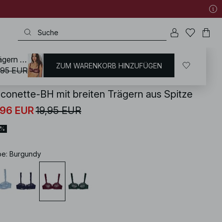
Balconette-BH mit breiten Trägern aus Spitze
ZUM WARENKORB HINZUFÜGEN
KD
/
Unterwäsche
/
BHs
/
Balconette-BHs
,95 EUR
lconette-BH mit breiten Trägern aus Spitze
,96 EUR
19,95 EUR
0%
be
:
Burgundy