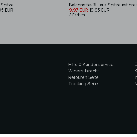
 Spitze
Balconette-BH aus Spitze mit bre
95 EUR
9,97 EUR
19,95 EUR
3 Farben
Hilfe & Kundenservice
Ü
Widerrufsrecht
K
Retouren Seite
Tracking Seite
N