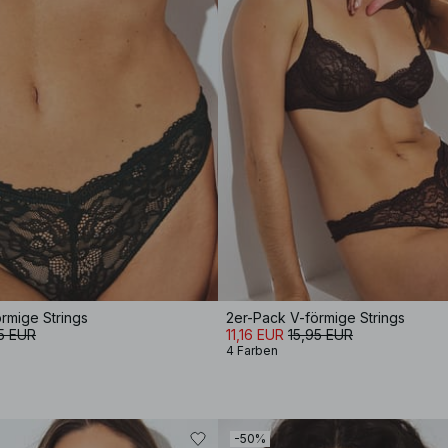
rmige Strings
2er-Pack V-förmige Strings
5 EUR
11,16 EUR
15,95 EUR
4 Farben
-50%