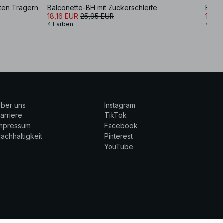
iten Trägern
Balconette-BH mit Zuckerschleife
Balco
18,16 EUR
25,95 EUR
12,9
4 Farben
4 Far
ber uns
Instagram
arriere
TikTok
Impressum
Facebook
achhaltigkeit
Pinterest
YouTube