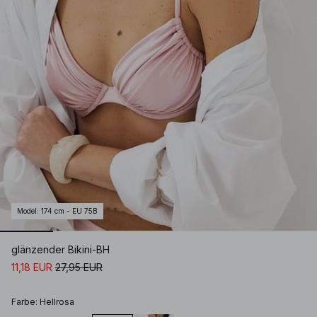
Model
:
174 cm - EU 75B
glänzender Bikini-BH
11,18 EUR
27,95 EUR
Farbe
:
Hellrosa