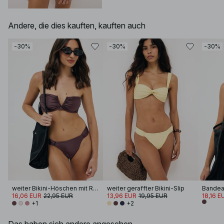
Andere, die dies kauften, kauften auch
-30%
-30%
-30%
weiter Bikini-Höschen mit Raffung und Glanz
weiter geraffter Bikini-Slip
16,06 EUR
22,95 EUR
13,96 EUR
19,95 EUR
18,16 E
+1
+2