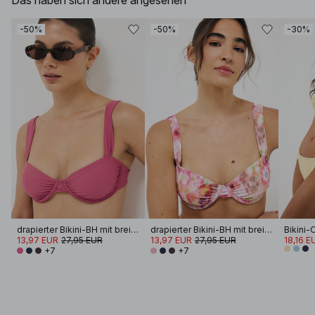
Das haben sich andere angesehen
-50%
-50%
-30%
drapierter Bikini-BH mit breiten Trägern
drapierter Bikini-BH mit breiten Trägern
13,97 EUR
27,95 EUR
13,97 EUR
27,95 EUR
18,16 E
+7
+7