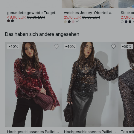
gerundete gewebte Tragetasche
weiches Jersey-Oberteil aus Baumwolle mit weiten Ärmeln
48,96 EUR
69,95 EUR
25,16 EUR
35,95 EUR
27,96 
+1
Das haben sich andere angesehen
-40%
-40%
-50%
Hochgeschlossenes Pailletten-Top
Hochgeschlossenes Pailletten-Top