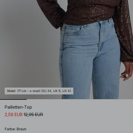
Model
:
171 cm - x-small (EU 34, UK 8, US 4)
Pailletten-Top
2,59 EUR
12,95 EUR
Farbe
:
Braun