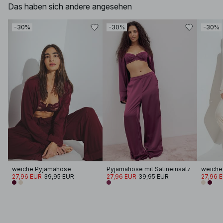
Das haben sich andere angesehen
-30%
-30%
-30%
weiche Pyjamahose
Pyjamahose mit Satineinsatz
weiche
27,96 EUR
39,95 EUR
27,96 EUR
39,95 EUR
27,96 