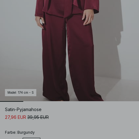
Model
:
174 cm - S
Satin-Pyjamahose
27,96 EUR
39,95 EUR
Farbe
:
Burgundy