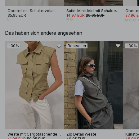
Oberteil mit Schultervolant
Satin-Minikleid mit Schaldetail
Obertei
35,95 EUR
14,97 EUR
29,95 EUR
27,96 
Das haben sich andere angesehen
-30%
Bestseller
-30%
Weste mit Cargotaschendetail
Zip Detail Weste
Kunstp
41,96 EUR
59,95 EUR
49,95 EUR
48,96 