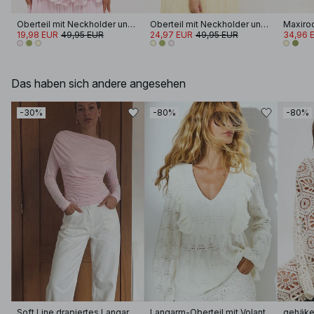
Oberteil mit Neckholder und Volantsaum
Oberteil mit Neckholder und Volantsaum
Maxiroc
19,98 EUR
49,95 EUR
24,97 EUR
49,95 EUR
34,96 
Das haben sich andere angesehen
-30%
-80%
-80%
Soft Line drapiertes Langarm-Top
Langarm-Oberteil mit Volant