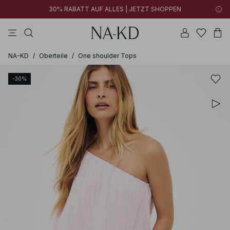
30% RABATT AUF ALLES | JETZT SHOPPEN
longsleeves
tops
schwarz
khakigrün
hosen
NA-KD
/
Oberteile
/
One shoulder Tops
-30%