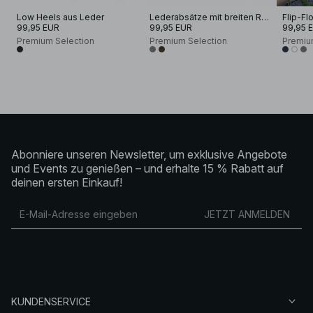
Low Heels aus Leder
Lederabsätze mit breiten Riemchen
Flip-Fl
99,95 EUR
99,95 EUR
99,95 
Premium Selection
Premium Selection
Premiu
Abonniere unseren Newsletter, um exklusive Angebote
und Events zu genießen – und erhalte 15 % Rabatt auf
deinen ersten Einkauf!
JETZT ANMELDEN
KUNDENSERVICE