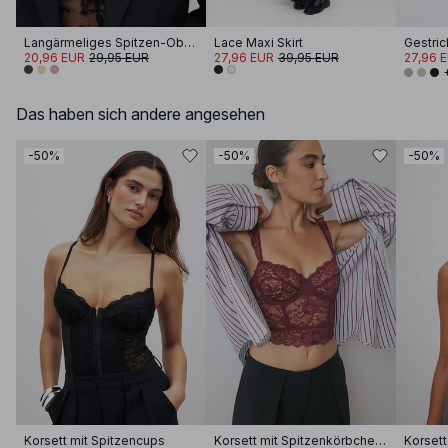
Langärmeliges Spitzen-Oberteil
Lace Maxi Skirt
Gestric
20,96 EUR
29,95 EUR
27,96 EUR
39,95 EUR
27,96 
Das haben sich andere angesehen
-50%
-50%
-50%
Korsett mit Spitzencups
Korsett mit Spitzenkörbchen und breiten Trägern