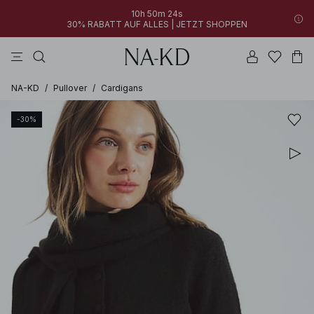
10h 50m 24s
30% RABATT AUF ALLES | JETZT SHOPPEN
longsleeves
kleider
tops
schwarz
hosen
NA-KD
/
Pullover
/
Cardigans
-30%