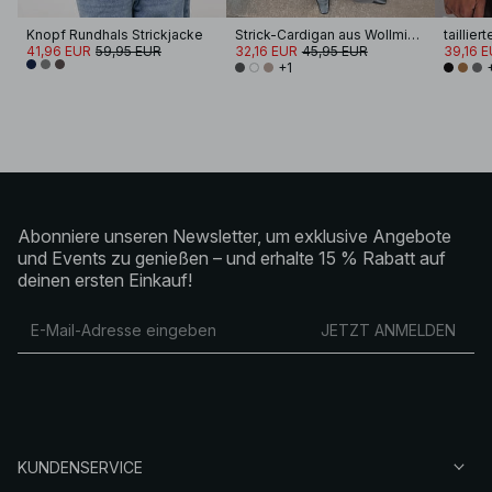
Knopf Rundhals Strickjacke
Strick-Cardigan aus Wollmischung
41,96 EUR
59,95 EUR
32,16 EUR
45,95 EUR
39,16 
+1
Abonniere unseren Newsletter, um exklusive Angebote
und Events zu genießen – und erhalte 15 % Rabatt auf
deinen ersten Einkauf!
JETZT ANMELDEN
KUNDENSERVICE