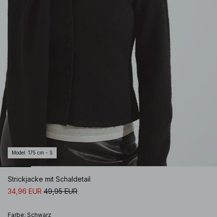
Model
:
175 cm - S
Strickjacke mit Schaldetail
34,96 EUR
49,95 EUR
Farbe
:
Schwarz