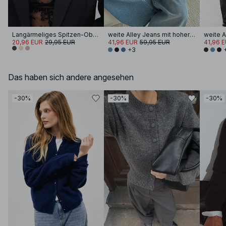
Langärmeliges Spitzen-Oberteil
weite Alley Jeans mit hoher Taille
20,96 EUR
29,95 EUR
41,96 EUR
59,95 EUR
41,96 
+3
Das haben sich andere angesehen
-30%
-30%
-30%