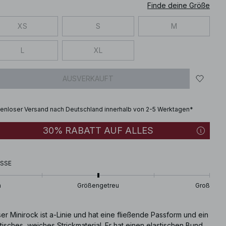
Finde deine Größe
XS
S
M
L
XL
AUSVERKAUFT
enloser Versand nach Deutschland innerhalb von 2-5 Werktagen*
30% RABATT AUF ALLES
SSE
n
Größengetreu
Groß
er Minirock ist a-Linie und hat eine fließende Passform und ein
tisches, weiches Strickmaterial. Er hat einen elastischen Bund.