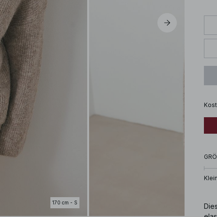
Kost
GRÖ
Klei
170 cm - S
Dies
elas