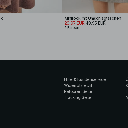
ck
Minirock mit Umschlagtaschen
29,97 EUR
49,95 EUR
2 Farben
Hilfe & Kundenservice
Ü
Widerrufsrecht
K
Retouren Seite
Tracking Seite
N