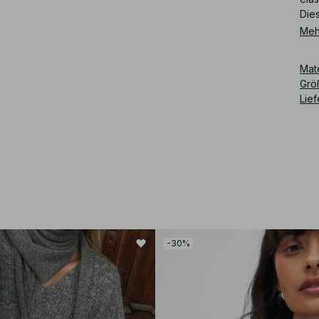
Dies
Meh
Art
Mat
Grö
Lie
-30%