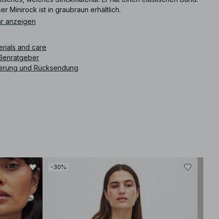
er Minirock ist in graubraun erhältlich.
r anzeigen
ikelnummer
:
1100-011639-0017
erials and care
ßenratgeber
ferung und Rücksendung
-30%
-30