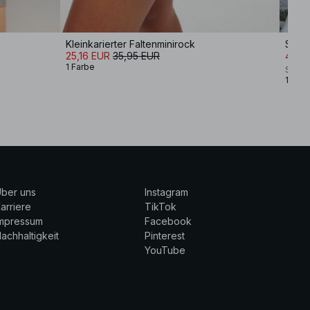
Kleinkarierter Faltenminirock
Struk
25,16 EUR
35,95 EUR
48,9
1 Farbe
Scand
1 Farb
ber uns
Instagram
arriere
TikTok
Impressum
Facebook
achhaltigkeit
Pinterest
YouTube