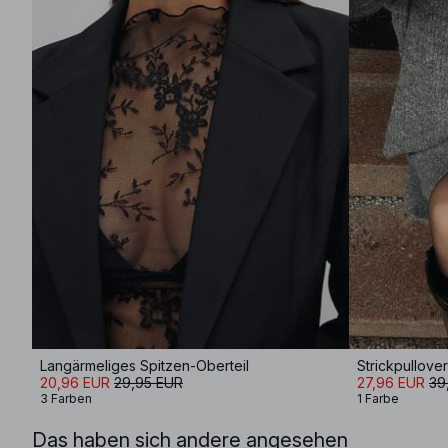
Langärmeliges Spitzen-Oberteil
Strickpullover
20,96 EUR
29,95 EUR
27,96 EUR
39
3 Farben
1 Farbe
Das haben sich andere angesehen