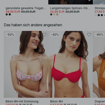
gerundete gewebte Tragetasche
Langärmeliges Spitzen-Oberteil
48,96 EUR
69,95 EUR
20,96 EUR
29,95 EUR
27,96 
Das haben sich andere angesehen
-50%
-40%
-80%
Bikini-BH mit Schnürung
Bikini-BH
7,97 EUR
15,95 EUR
9,57 EUR
15,95 EUR
5,59 E