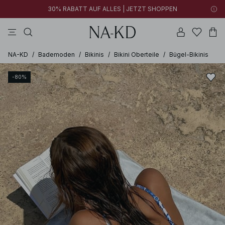
30% RABATT AUF ALLES | JETZT SHOPPEN
longsleeves
kleider
tops
hosen
tiefbraun
NA-KD
/
Bademoden
/
Bikinis
/
Bikini Oberteile
/
Bügel-Bikinis
-80%