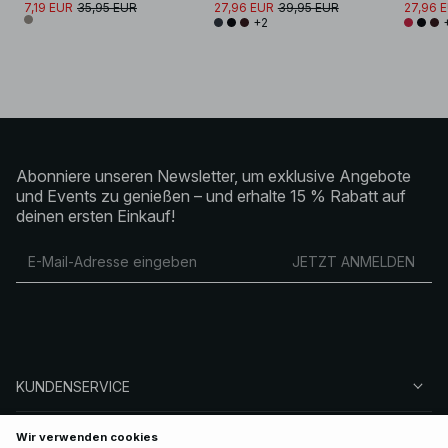
7,19 EUR
35,95 EUR
27,96 EUR
39,95 EUR
27,96 
+2
Abonniere unseren Newsletter, um exklusive Angebote
und Events zu genießen – und erhalte 15 % Rabatt auf
deinen ersten Einkauf!
JETZT ANMELDEN
KUNDENSERVICE
ÜBER NA-KD