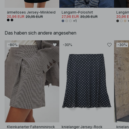
ärmelloses Jersey-Minikleid
Langarm-Poloshirt
20,96 EUR
29,95 EUR
27,96 EUR
39,95 EUR
20,96 
+1
Das haben sich andere angesehen
-80%
-30%
-30%
Kleinkarierter Faltenminirock
knielanger Jersey-Rock
kniela