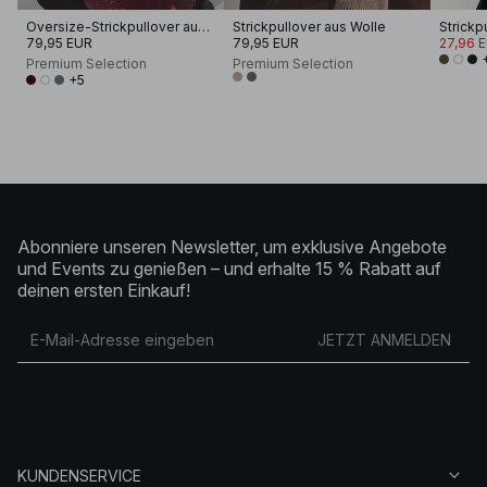
Oversize-Strickpullover aus Alpakamischung
Strickpullover aus Wolle
79,95 EUR
79,95 EUR
27,96 
Premium Selection
Premium Selection
+5
Abonniere unseren Newsletter, um exklusive Angebote
und Events zu genießen – und erhalte 15 % Rabatt auf
deinen ersten Einkauf!
JETZT ANMELDEN
KUNDENSERVICE