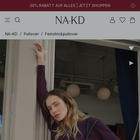
30% RABATT AUF ALLES | JETZT SHOPPEN
tops
kleider
braun
schwarz
hosen
NA-KD
/
Pullover
/
Feinstrickpullover