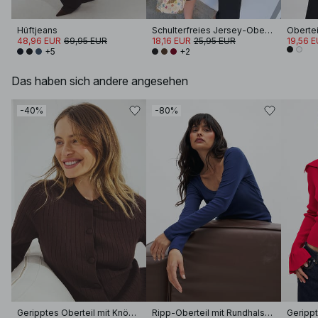
Hüftjeans
Schulterfreies Jersey-Oberteil
48,96 EUR
69,95 EUR
18,16 EUR
25,95 EUR
19,56 
+5
+2
Das haben sich andere angesehen
-40%
-80%
Geripptes Oberteil mit Knöpfen
Ripp-Oberteil mit Rundhalsausschnitt