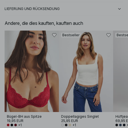
LIEFERUNG UND RÜCKSENDUNG
Andere, die dies kauften, kauften auch
Bestseller
Bestse
Bügel-BH aus Spitze
Doppellagiges Singlet
Hüftjea
19,95 EUR
25,95 EUR
69,95 
+1
+1