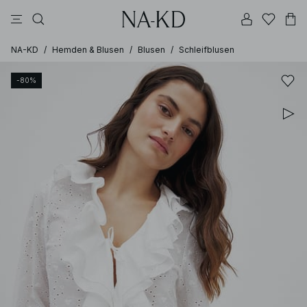
longsleeves
tops
schwarz
braun
hosen
NA-KD
/
Hemden & Blusen
/
Blusen
/
Schleifblusen
-80%