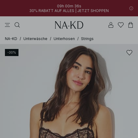
09h 00m 36s
30% RABATT AUF ALLES | JETZT SHOPPEN
longsleeves
langarmshirts
tops
hosen
tiefbraun
NA-KD
/
Unterwäsche
/
Unterhosen
/
Strings
-30%