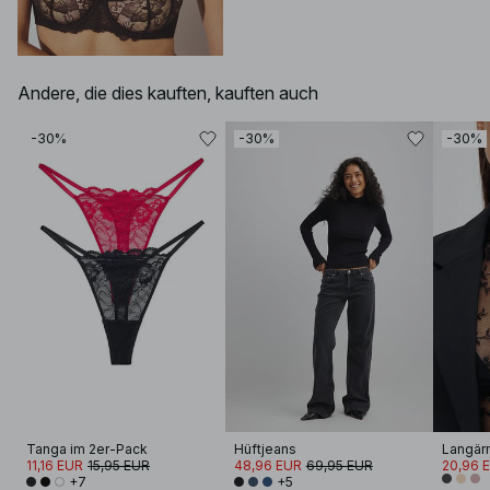
Andere, die dies kauften, kauften auch
-30%
-30%
-30%
Tanga im 2er-Pack
Hüftjeans
11,16 EUR
15,95 EUR
48,96 EUR
69,95 EUR
20,96 
+7
+5