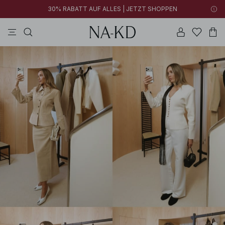
30% RABATT AUF ALLES | JETZT SHOPPEN
tops
kleider
braun
schwarz
hosen