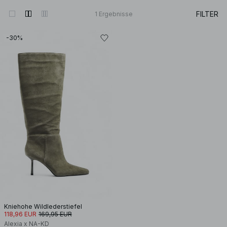
FILTER
1
Ergebnisse
-30%
Kniehohe Wildlederstiefel
118,96 EUR
169,95 EUR
Alexia x NA-KD