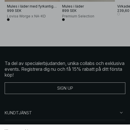
Mules i läder med fyrkantig tå
Mules i läder
Virkad
999 SEK
899 SEK
239,60
Lovisa Worge x NA-KD
Premium Selection
Ta del av specialerbjudanden, unika collabs och exklusiva
events. Registrera dig nu och få 15% rabatt på ditt första
köp!
SIGN UP
KUNDTJÄNST
OM NA-KD