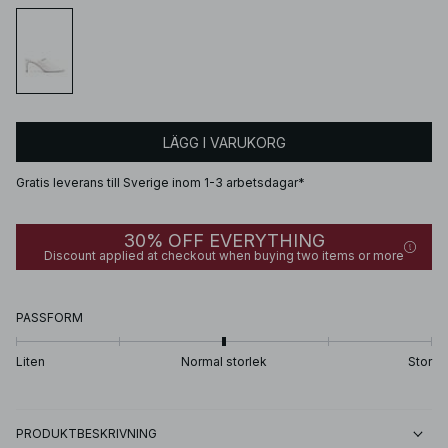
LÄGG I VARUKORG
Gratis leverans till Sverige inom 1-3 arbetsdagar*
30% OFF EVERYTHING
Discount applied at checkout when buying two items or more
PASSFORM
Liten
Normal storlek
Stor
PRODUKTBESKRIVNING