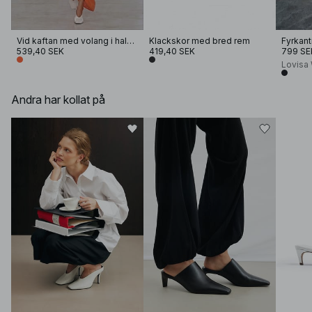
Vid kaftan med volang i halsringning
Klackskor med bred rem
539,40 SEK
419,40 SEK
799 SE
Lovisa
Andra har kollat på