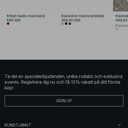
Kitten heels med band
Klackskor med knytdetalj
599 SEK
359,40 SEK
499,50
Premiu
Ta del av specialerbjudanden, unika collabs och exklusiva
events. Registrera dig nu och få 15% rabatt på ditt första
köp!
SIGN UP
KUNDTJÄNST