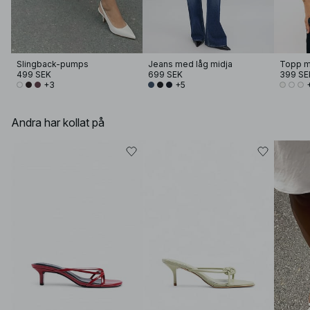
Slingback-pumps
Jeans med låg midja
Topp m
499 SEK
699 SEK
399 SE
+3
+5
Andra har kollat på