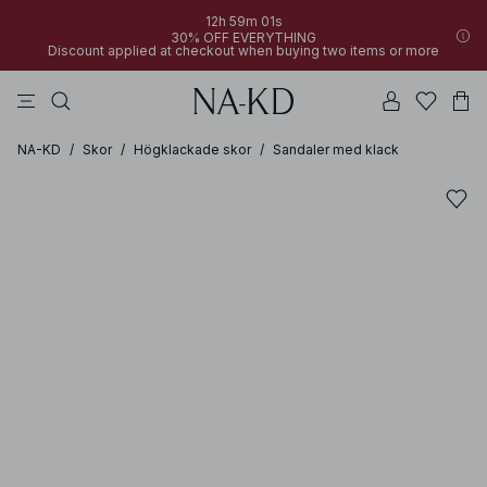
12h 59m 01s
30% OFF EVERYTHING
Discount applied at checkout when buying two items or more
linne
byxor
klänningar
svarta
överdelar
NA-KD
/
Skor
/
Högklackade skor
/
Sandaler med klack