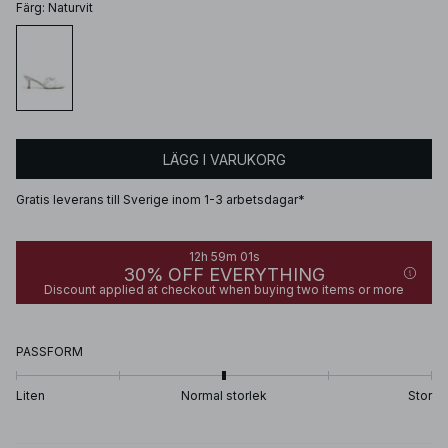
Färg
:
Naturvit
LÄGG I VARUKORG
Gratis leverans till Sverige inom 1-3 arbetsdagar*
12h 59m 01s
30% OFF EVERYTHING
Discount applied at checkout when buying two items or more
PASSFORM
Liten
Normal storlek
Stor