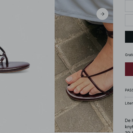
Grat
PAS
Lite
De 
knyt
39: 