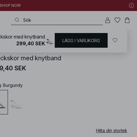
 | SHOP NOW
ckskor med knytband
LÄGG I VARUKORG
KD
/
Skor
/
Högklackade skor
/
Sandaler med klack
299,40 SEK
ackskor med knytband
9,40 SEK
g
:
Burgundy
Hitta din storlek