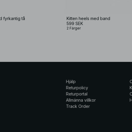
 fyrkantig tå
Kitten heels med band
599 SEK
2 Färger
Hjälp
Returpolicy
K
Returportal
C
Allmänna villkor
H
Track Order