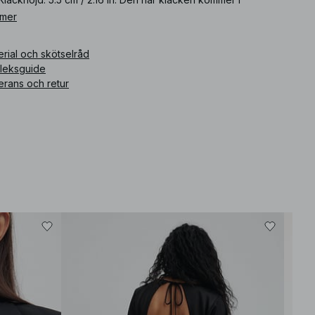
rgognerött.
 mer
ikelnummer
:
1100-012766-0212
rial och skötselråd
rleksguide
erans och retur