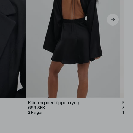
Klänning med öppen rygg
Möns
699 SEK
349 
2 Färger
1 Färg