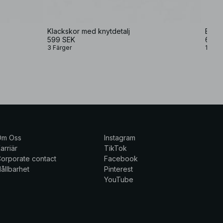
Klackskor med knytdetalj
Bloc
599 SEK
699 
3 Färger
1 Färg
Om Oss
Instagram
arriär
TikTok
orporate contact
Facebook
ållbarhet
Pinterest
YouTube