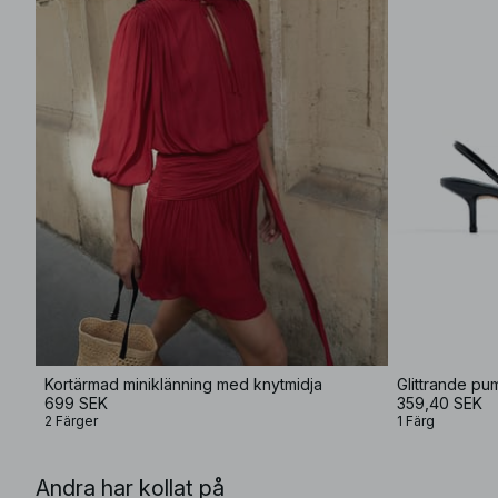
Kortärmad miniklänning med knytmidja
Glittrande pu
699 SEK
359,40 SEK
2 Färger
1 Färg
Andra har kollat på