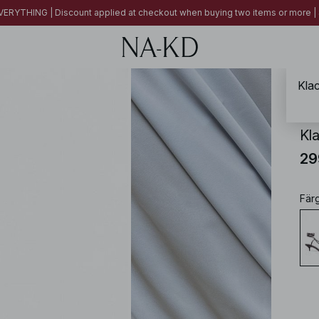
ERYTHING | Discount applied at checkout when buying two items or more
Kla
NA-
Kl
29
Fär