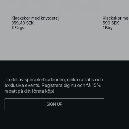
Klackskor med knytdetalj
Klackskor med
359,40 SEK
599 SEK
3 Färger
1 Färg
Ta del av specialerbjudanden, unika collabs och
exklusiva events. Registrera dig nu och få 15%
rabatt på ditt första köp!
SIGN UP