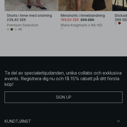
Shorts i linne med snörning
Minishorts i linneblandning
Stickad
239,40 SEK
199,50 SEK
399 SEK
399 SE
Premium Selection
Maria Kragmann x NA-KD
+1
Ta del av specialerbjudanden, unika collabs och exklusiva
events. Registrera dig nu och få 15% rabatt på ditt första
köp!
SIGN UP
KUNDTJÄNST