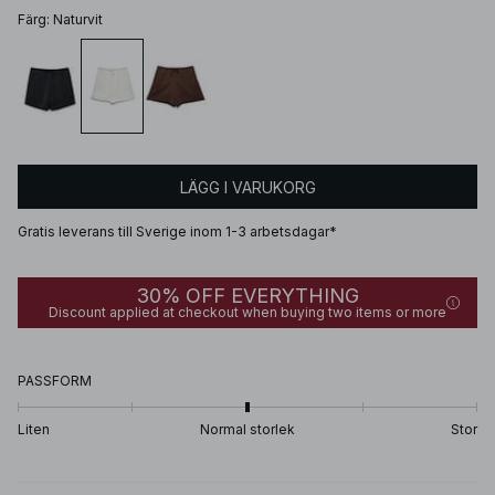
Färg
:
Naturvit
LÄGG I VARUKORG
Gratis leverans till Sverige inom 1-3 arbetsdagar*
30% OFF EVERYTHING
Discount applied at checkout when buying two items or more
PASSFORM
Liten
Normal storlek
Stor