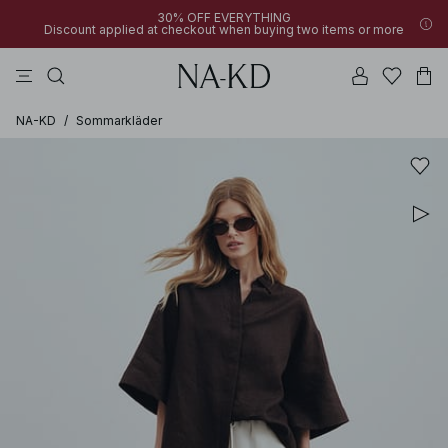
30% OFF EVERYTHING
Discount applied at checkout when buying two items or more
långärmade toppar
linne
byxor
klänningar
överdelar
NA-KD
/
Sommarkläder